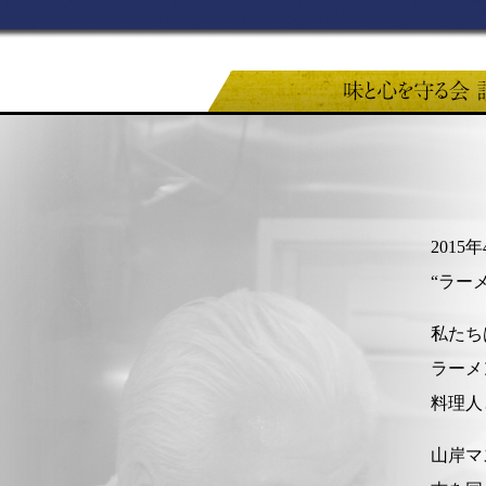
201
“ラー
私たち
ラーメ
料理人
山岸マ